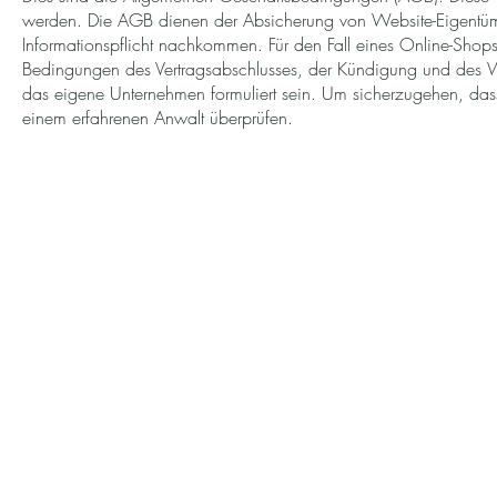
werden. Die AGB dienen der Absicherung von Website-Eigentüme
Informationspflicht nachkommen. Für den Fall eines Online-Shops
Bedingungen des Vertragsabschlusses, der Kündigung und des W
das eigene Unternehmen formuliert sein. Um sicherzugehen, das
einem erfahrenen Anwalt überprüfen.
I
© 2023 My Apartment Immobilienver